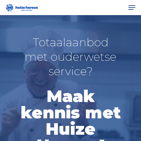
Men
Skip
to
Clos
main
Men
Totaalaanbod
content
met ouderwetse
service?
Maak
kennis met
Huize