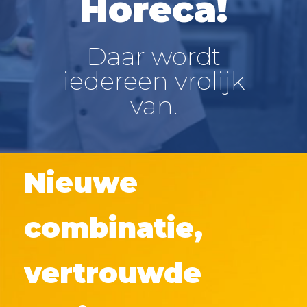
Horeca!
Daar wordt
iedereen vrolijk
van.
Nieuwe
combinatie,
vertrouwde